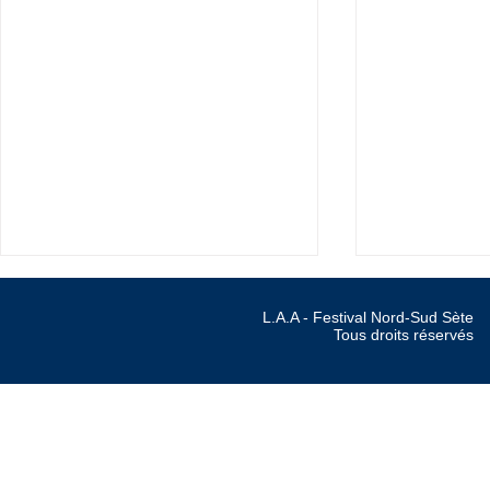
L.A.A - Festival Nord-Sud S
Tous droits réser
Marché de 
FESTIVAL NORD SUD 2022